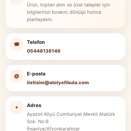
Ürün, toptan alım ve özel talepler için
bilgilerinizi bırakın; dönüşü hızlıca
planlayalım.
Telefon
☎
05448136146
E-posta
@
iletisim@atolyefibula.com
Adres
⌖
Ayazini Köyü Cumhuriyet Mevkii Atatürk
Sok. No:9
İhsaniye/Afyonkarahisar