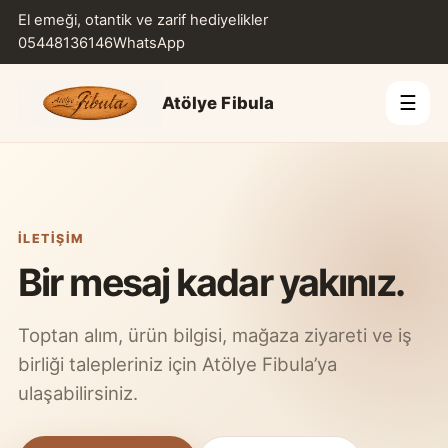
El emeği, otantik ve zarif hediyelikler
05448136146
WhatsApp
☰
Atölye Fibula
İLETIŞIM
Bir mesaj kadar yakınız.
Toptan alım, ürün bilgisi, mağaza ziyareti ve iş
birliği talepleriniz için Atölye Fibula’ya
ulaşabilirsiniz.